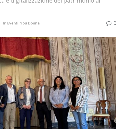
ità e digitalizzazione del patrimonio al
0
5
In
Eventi
,
You Donna