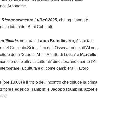
vince Autonome.
l
Riconoscimento LuBeC2025
,
che ogni anno è
 nella tutela dei Beni Culturali.
artificiale,
nel quale
Laura Brandimarte,
Associata
el Comitato Scientifico dell’Osservatorio sull’AI nella
ettore della ‘Scuola IMT – Alti Studi Lucca’
e
Marcello
nio e delle attività culturali
’
discuteranno quanto l’AI
nterpretare la cultura e di come cambierà il lavoro.
e
(ore 18,00) è il titolo dell’incontro che chiude la prima
crittore
Federico Rampini
e
Jacopo Rampini
, attore e
osti.