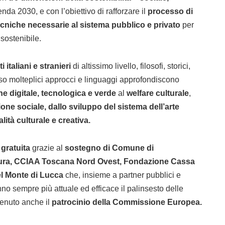
nda 2030, e con l’obiettivo di rafforzare il
processo di
ecniche
necessarie al sistema pubblico e privato
per
sostenibile.
i italiani e stranieri
di altissimo livello, filosofi, storici,
verso molteplici approcci e linguaggi approfondiscono
ne digitale, tecnologica e verde
al
welfare culturale
,
one sociale, dallo sviluppo del sistema dell’arte
lità culturale e creativa.
gratuita
grazie al
sostegno di
Comune di
tura, CCIAA Toscana Nord Ovest, Fondazione Cassa
l Monte di Lucca
che, insieme a partner pubblici e
nno sempre più attuale ed efficace il palinsesto delle
tenuto anche il
patrocinio della Commissione Europea.