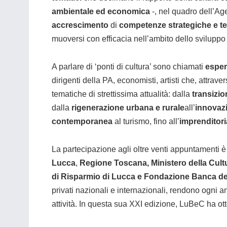
ambientale ed economica
-, nel quadro dell’Age
accrescimento
di
competenze strategiche e t
muoversi con efficacia nell’ambito dello sviluppo 
A parlare di ‘ponti di cultura’ sono chiamati
espert
dirigenti della PA, economisti, artisti che, attra
tematiche di strettissima attualità: dalla
transizio
dalla
rigenerazione urbana e rurale
all’
innovazi
contemporanea
al turismo, fino all’
imprenditoria
La partecipazione agli oltre venti appuntamenti è
Lucca
,
Regione Toscana, Ministero della Cul
di Risparmio di Lucca e Fondazione Banca de
privati nazionali e internazionali, rendono ogni a
attività. In questa sua XXI edizione, LuBeC ha ot