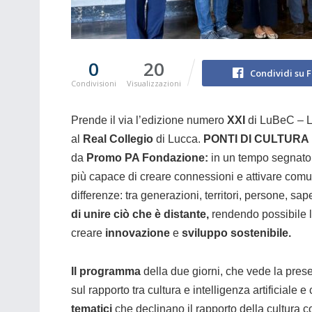
0
20
Condividi su 
Condivisioni
Visualizzazioni
Prende il via l’edizione numero
XXI
di LuBeC – L
al
Real Collegio
di Lucca.
PONTI DI CULTURA
da
Promo PA Fondazione:
in un tempo segnato d
più capace di creare connessioni e attivare comuni
differenze: tra generazioni, territori, persone, sap
di unire ciò che è distante,
rendendo possibile l
creare
innovazione
e
sviluppo sostenibile.
Il programma
della due giorni, che vede la presen
sul rapporto tra cultura e intelligenza artificiale e
tematici
che declinano il rapporto della cultura c