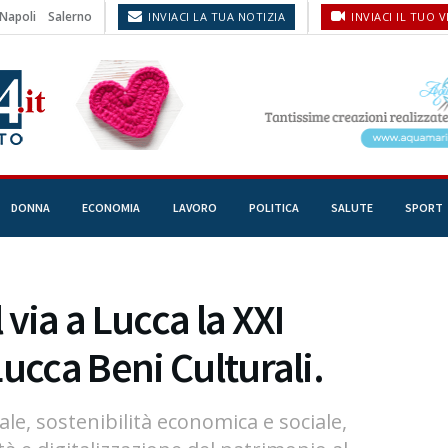
Napoli
Salerno
INVIACI LA TUA NOTIZIA
INVIACI IL TUO 
DONNA
ECONOMIA
LAVORO
POLITICA
SALUTE
SPORT
via a Lucca la XXI
ucca Beni Culturali.
iale, sostenibilità economica e sociale,