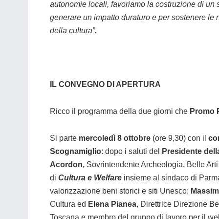
autonomie locali, favoriamo la costruzione di un
generare un impatto duraturo e per sostenere le n
della cultura”.
IL CONVEGNO DI APERTURA
Ricco il programma della due giorni che
Promo 
Si parte
mercoledì 8 ottobre
(ore 9,30) con il
co
Scognamiglio
: dopo i saluti del
Presidente del
Acordon,
Sovrintendente Archeologia, Belle Art
di
Cultura e Welfare
insieme al sindaco di Par
valorizzazione beni storici e siti Unesco;
Massim
Cultura ed
Elena Pianea
, Direttrice Direzione Ben
Toscana e membro del gruppo di lavoro per il wel