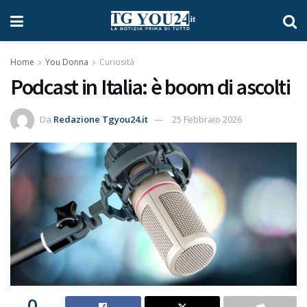
Home
You Donna
Curiosità
Podcast in Italia: è boom di ascolti
Da
Redazione Tgyou24.it
25 Febbraio 2026
0