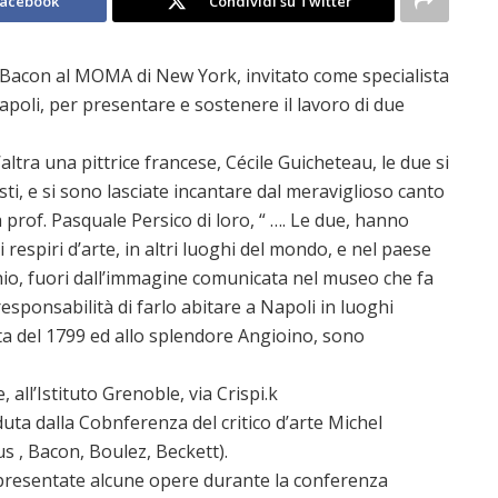
Facebook
Condividi su Twitter
is Bacon al MOMA di New York, invitato come specialista
poli, per presentare e sostenere il lavoro di due
l’altra una pittrice francese, Cécile Guicheteau, le due si
sti, e si sono lasciate incantare dal meraviglioso canto
 prof. Pasquale Persico di loro, “ …. Le due, hanno
i respiri d’arte, in altri luoghi del mondo, e nel paese
io, fuori dall’immagine comunicata nel museo che fa
 responsabilità di farlo abitare a Napoli in luoghi
ata del 1799 ed allo splendore Angioino, sono
 all’Istituto Grenoble, via Crispi.k
uta dalla Cobnferenza del critico d’arte Michel
us , Bacon, Boulez, Beckett).
resentate alcune opere durante la conferenza