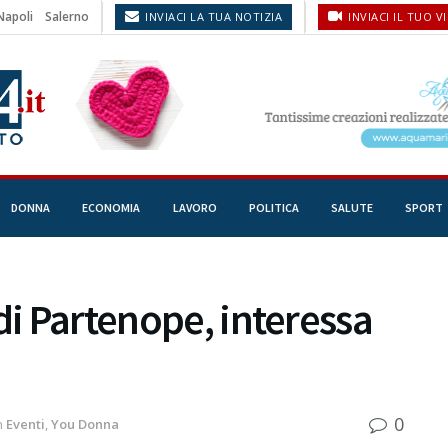
Napoli
Salerno
INVIACI LA TUA NOTIZIA
INVIACI IL TUO V
DONNA
ECONOMIA
LAVORO
POLITICA
SALUTE
SPORT
di Partenope, interessa
0
n
Eventi
,
You Donna