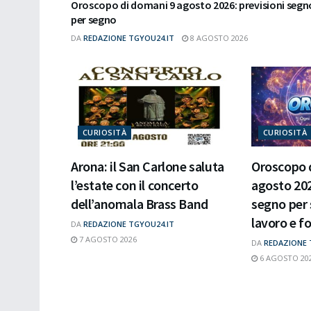
Oroscopo di domani 9 agosto 2026: previsioni segn
per segno
DA
REDAZIONE TGYOU24.IT
8 AGOSTO 2026
CURIOSITÀ
CURIOSITÀ
Arona: il San Carlone saluta
Oroscopo 
l’estate con il concerto
agosto 202
dell’anomala Brass Band
segno per
lavoro e f
DA
REDAZIONE TGYOU24.IT
7 AGOSTO 2026
DA
REDAZIONE 
6 AGOSTO 20