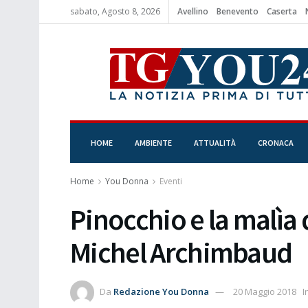
sabato, Agosto 8, 2026
Avellino
Benevento
Caserta
HOME
AMBIENTE
ATTUALITÀ
CRONACA
Home
You Donna
Eventi
Pinocchio e la malìa 
Michel Archimbaud
Da
Redazione You Donna
20 Maggio 2018
I