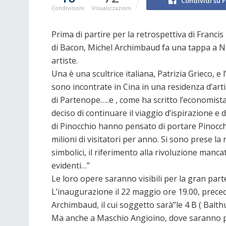
Condividi su 
Condivisioni
Visualizzazioni
Prima di partire per la retrospettiva di Franc
di Bacon, Michel Archimbaud fa una tappa a Na
artiste.
Una è una scultrice italiana, Patrizia Grieco, e 
sono incontrate in Cina in una residenza d’arti
di Partenope…..e , come ha scritto l’economista
deciso di continuare il viaggio d’ispirazione e d
di Pinocchio hanno pensato di portare Pinocch
milioni di visitatori per anno. Si sono prese la
simbolici, il riferimento alla rivoluzione manc
evidenti…”
Le loro opere saranno visibili per la gran parte,
L’inaugurazione il 22 maggio ore 19.00, preced
Archimbaud, il cui soggetto sarà”le 4 B ( Balth
Ma anche a Maschio Angioino, dove saranno p