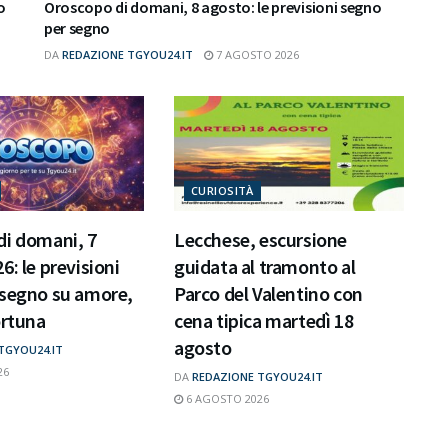
o
Oroscopo di domani, 8 agosto: le previsioni segno
per segno
DA
REDAZIONE TGYOU24.IT
7 AGOSTO 2026
CURIOSITÀ
di domani, 7
Lecchese, escursione
6: le previsioni
guidata al tramonto al
 segno su amore,
Parco del Valentino con
ortuna
cena tipica martedì 18
agosto
TGYOU24.IT
26
DA
REDAZIONE TGYOU24.IT
6 AGOSTO 2026