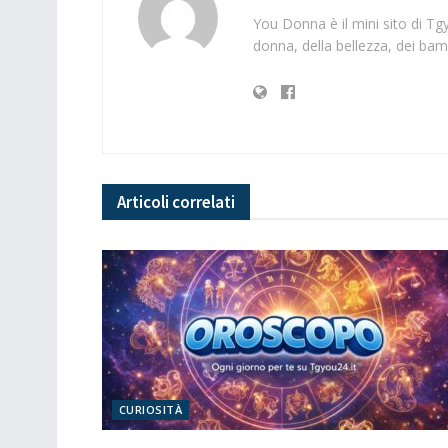
You Donna è il mini sito di T
donna, della bellezza, dei bamb
Articoli
correlati
CURIOSITÀ