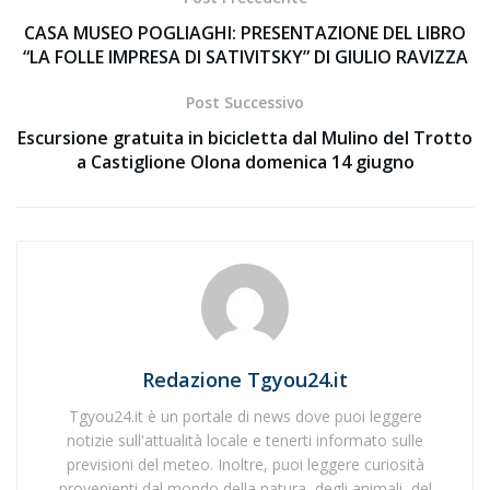
CASA MUSEO POGLIAGHI: PRESENTAZIONE DEL LIBRO
“LA FOLLE IMPRESA DI SATIVITSKY” DI GIULIO RAVIZZA
Post Successivo
Escursione gratuita in bicicletta dal Mulino del Trotto
a Castiglione Olona domenica 14 giugno
Redazione Tgyou24.it
Tgyou24.it è un portale di news dove puoi leggere
notizie sull'attualità locale e tenerti informato sulle
previsioni del meteo. Inoltre, puoi leggere curiosità
provenienti dal mondo della natura, degli animali, del