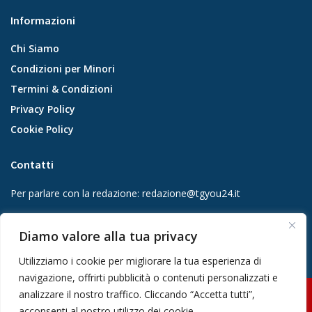
Informazioni
Chi Siamo
Condizioni per Minori
Termini & Condizioni
Privacy Policy
Cookie Policy
Contatti
Per parlare con la redazione:
redazione@tgyou24.it
Per la tua pubblicità:
info@gmgmediacompany.it
Diamo valore alla tua privacy
Utilizziamo i cookie per migliorare la tua esperienza di
navigazione, offrirti pubblicità o contenuti personalizzati e
analizzare il nostro traffico. Cliccando “Accetta tutti”,
© 2026 GMG Media Company Di Mossutti Gianluca | Sede legale: Corso
acconsenti al nostro utilizzo dei cookie.