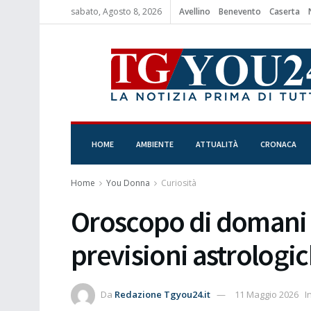
sabato, Agosto 8, 2026
Avellino
Benevento
Caserta
HOME
AMBIENTE
ATTUALITÀ
CRONACA
Home
You Donna
Curiosità
Oroscopo di domani 
previsioni astrologi
Da
Redazione Tgyou24.it
11 Maggio 2026
I