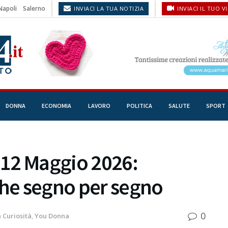
Napoli
Salerno
INVIACI LA TUA NOTIZIA
INVIACI IL TUO V
DONNA
ECONOMIA
LAVORO
POLITICA
SALUTE
SPORT
12 Maggio 2026:
che segno per segno
0
n
Curiosità
,
You Donna