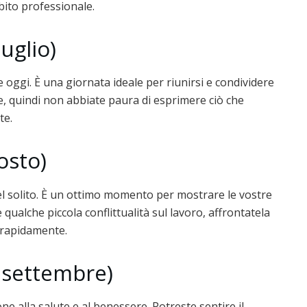
bito professionale.
uglio)
e oggi. È una giornata ideale per riunirsi e condividere
, quindi non abbiate paura di esprimere ciò che
te.
osto)
el solito. È un ottimo momento per mostrare le vostre
 qualche piccola conflittualità sul lavoro, affrontatela
à rapidamente.
 settembre)
e alla salute e al benessere. Potreste sentire il