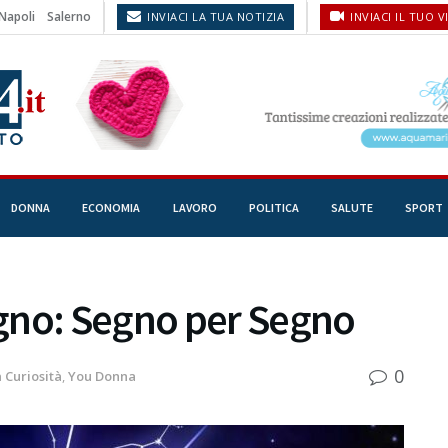
Napoli
Salerno
INVIACI LA TUA NOTIZIA
INVIACI IL TUO V
DONNA
ECONOMIA
LAVORO
POLITICA
SALUTE
SPORT
gno: Segno per Segno
0
n
Curiosità
,
You Donna