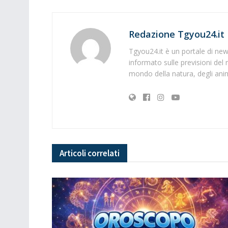
Redazione Tgyou24.it
Tgyou24.it è un portale di news
informato sulle previsioni del 
mondo della natura, degli anima
Articoli
correlati