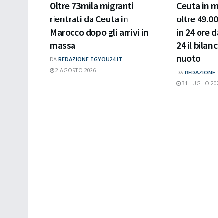
Oltre 73mila migranti
Ceuta in m
rientrati da Ceuta in
oltre 49.0
Marocco dopo gli arrivi in
in 24 ore d
massa
24 il bilan
nuoto
DA
REDAZIONE TGYOU24.IT
2 AGOSTO 2026
DA
REDAZIONE 
31 LUGLIO 20