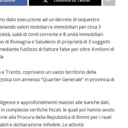
Facebook
Condividi su Twitter
anno dato esecuzione ad un decreto di sequestro
lando valori mobiliari e immobiliari per circa 3
cietà, saldi di conti corrente e 8 unità immobiliari
ano di Romagna e Saludecio di proprietà di 3 soggetti
ediante l’utilizzo di fatture false per oltre 4 milioni di
a.
 e Trento, coprivano un vasto territorio della
gistica con annesso “Quartier Generale” in provincia di
telligence e approfondimenti massivi alle banche dati,
n complesse verifiche fiscali, le quali poi hanno avuto
one alla Procura della Repubblica di Rimini per i reati
abili e dichiarazione infedele. Le attività