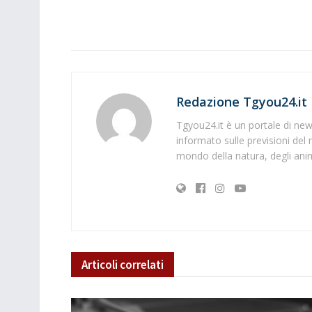
Redazione Tgyou24.it
Tgyou24.it è un portale di news
informato sulle previsioni del 
mondo della natura, degli anima
Articoli
correlati