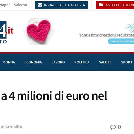
Napoli
Salerno
INVIACI LA TUA NOTIZIA
INVIACI IL TUO V
DONNA
ECONOMIA
LAVORO
POLITICA
SALUTE
SPORT
a 4 milioni di euro nel
0
In
Attualità