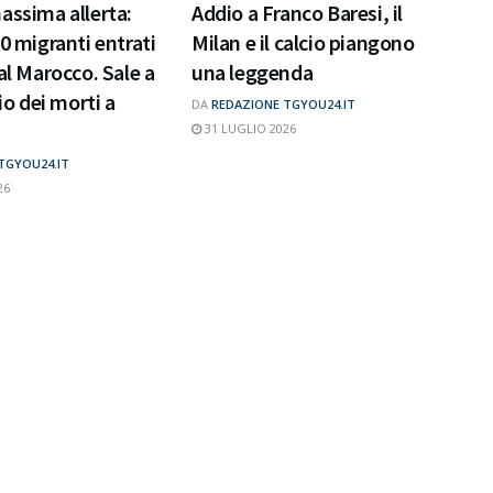
assima allerta:
Addio a Franco Baresi, il
00 migranti entrati
Milan e il calcio piangono
al Marocco. Sale a
una leggenda
cio dei morti a
DA
REDAZIONE TGYOU24.IT
31 LUGLIO 2026
TGYOU24.IT
26