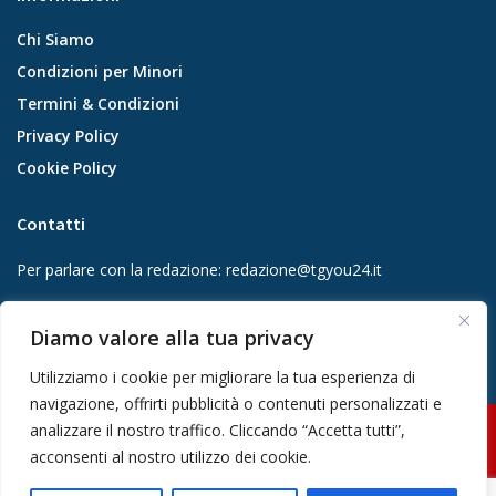
Chi Siamo
Condizioni per Minori
Termini & Condizioni
Privacy Policy
Cookie Policy
Contatti
Per parlare con la redazione:
redazione@tgyou24.it
Per la tua pubblicità:
info@gmgmediacompany.it
Diamo valore alla tua privacy
Utilizziamo i cookie per migliorare la tua esperienza di
navigazione, offrirti pubblicità o contenuti personalizzati e
analizzare il nostro traffico. Cliccando “Accetta tutti”,
© 2026 GMG Media Company Di Mossutti Gianluca | Sede legale: Corso
acconsenti al nostro utilizzo dei cookie.
Umberto Maddalena 25 - Cap 83030 - Venticano (AV) | P.IVA:
03234710642 | C.F: MSSGLC89D15L483O | REA: AV - 313130 | Domicilio