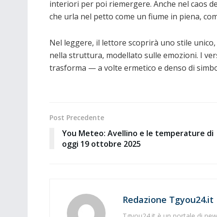
interiori per poi riemergere. Anche nel caos d
che urla nel petto come un fiume in piena, com
Nel leggere, il lettore scoprirà uno stile unic
nella struttura, modellato sulle emozioni. I ve
trasforma — a volte ermetico e denso di simboli
Post Precedente
You Meteo: Avellino e le temperature di
oggi 19 ottobre 2025
Redazione Tgyou24.it
Tgyou24.it è un portale di news