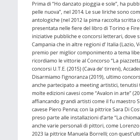
Prima di “Ho danzato pioggia e sole”, ha pubbl
pelle nuova”, nel 2014. Le sue liriche sono com
antologiche (nel 2012 la pima raccolta scritta co
presentata nelle fiere del libro di Torino e Fire
iniziative pubbliche e concorsi letterari, dove
Campania che in altre regioni d’ Italia (Lazio,
premio per miglior componimento a tema libero 
ricordiamo le vittorie al Concorso “La piazzetta
concorsi U.T.E. (2015) (Cava de’ tirreni), Accad
Disarmiamo l’ignoranza (2019), ultimo concors
anche partecipato a meeting artistici, tenutisi
molte edizioni cavesi come “Avalon in arte” (2
affiancando grandi artisti come il fu maestro Str
cavese Piero Penna; con la pittrice Sara Di Cos
preso parte alle installazioni d’arte “La chiom
anche varie personali di pittori, come Lorenzo 
2023 la pittrice Manuela Borrelli; con quest’ul