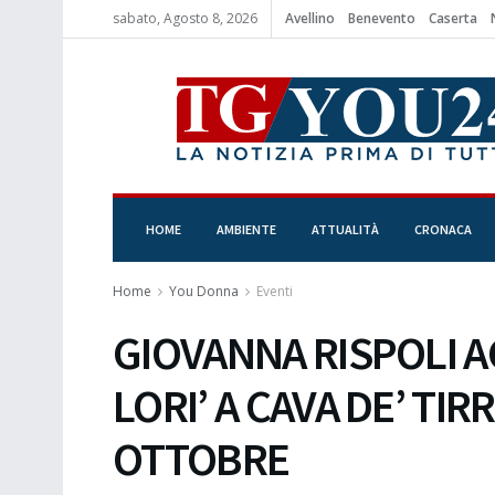
sabato, Agosto 8, 2026
Avellino
Benevento
Caserta
HOME
AMBIENTE
ATTUALITÀ
CRONACA
Home
You Donna
Eventi
GIOVANNA RISPOLI A
LORI’ A CAVA DE’ TIR
OTTOBRE