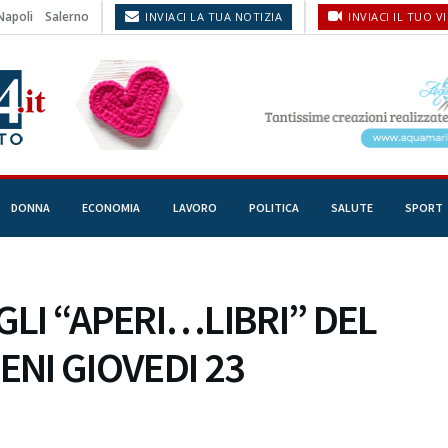
Napoli
Salerno
INVIACI LA TUA NOTIZIA
INVIACI IL TUO V
DONNA
ECONOMIA
LAVORO
POLITICA
SALUTE
SPORT
GLI “APERI…LIBRI” DEL
RENI GIOVEDI 23