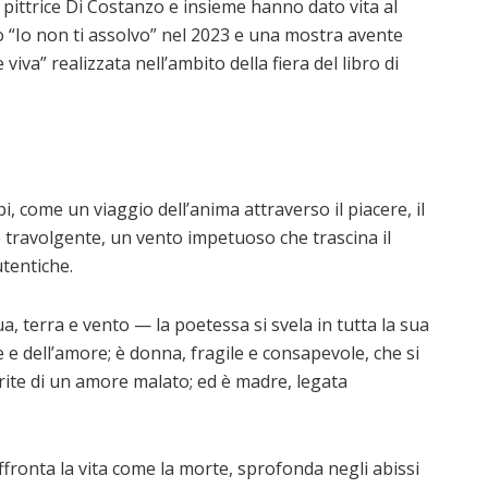
 pittrice Di Costanzo e insieme hanno dato vita al
lo “Io non ti assolvo” nel 2023 e una mostra avente
va” realizzata nell’ambito della fiera del libro di
i, come un viaggio dell’anima attraverso il piacere, il
 travolgente, un vento impetuoso che trascina il
utentiche.
a, terra e vento — la poetessa si svela in tutta la sua
 e dell’amore; è donna, fragile e consapevole, che si
ferite di un amore malato; ed è madre, legata
 affronta la vita come la morte, sprofonda negli abissi