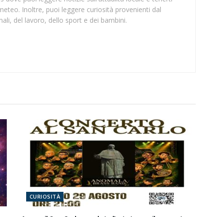
meteo. Inoltre, puoi leggere curiosità provenienti dal
li, del lavoro, dello sport e dei bambini.
CURIOSITÀ