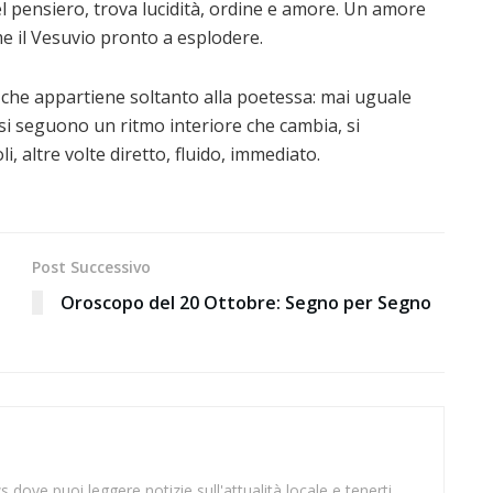
el pensiero, trova lucidità, ordine e amore. Un amore
e il Vesuvio pronto a esplodere.
o, che appartiene soltanto alla poetessa: mai uguale
rsi seguono un ritmo interiore che cambia, si
, altre volte diretto, fluido, immediato.
Post Successivo
Oroscopo del 20 Ottobre: Segno per Segno
 dove puoi leggere notizie sull'attualità locale e tenerti