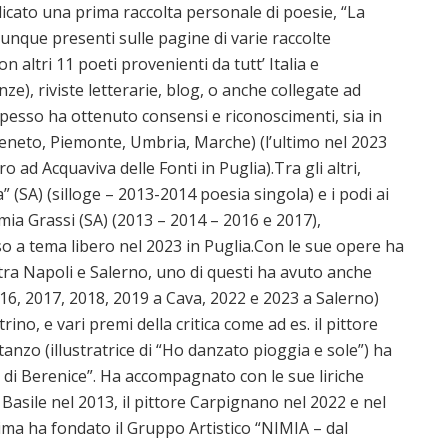
icato una prima raccolta personale di poesie, “La
unque presenti sulle pagine di varie raccolte
n altri 11 poeti provenienti da tutt’ Italia e
nze), riviste letterarie, blog, o anche collegate ad
 spesso ha ottenuto consensi e riconoscimenti, sia in
 Veneto, Piemonte, Umbria, Marche) (l’ultimo nel 2023
ad Acquaviva delle Fonti in Puglia).Tra gli altri,
” (SA) (silloge – 2013-2014 poesia singola) e i podi ai
emia Grassi (SA) (2013 – 2014 – 2016 e 2017),
o a tema libero nel 2023 in Puglia.Con le sue opere ha
 tra Napoli e Salerno, uno di questi ha avuto anche
016, 2017, 2018, 2019 a Cava, 2022 e 2023 a Salerno)
ino, e vari premi della critica come ad es. il pittore
tanzo (illustratrice di “Ho danzato pioggia e sole”) ha
a di Berenice”. Ha accompagnato con le sue liriche
Basile nel 2013, il pittore Carpignano nel 2022 e nel
tima ha fondato il Gruppo Artistico “NIMIA – dal