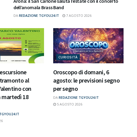
Arona: il San Carlone saluta l’estate con il concerto
dell’anomala Brass Band
DA
REDAZIONE TGYOU24.IT
7 AGOSTO 2026
CURIOSITÀ
 escursione
Oroscopo di domani, 6
 tramonto al
agosto: le previsioni segno
Valentino con
per segno
a martedì 18
DA
REDAZIONE TGYOU24.IT
5 AGOSTO 2026
TGYOU24.IT
26