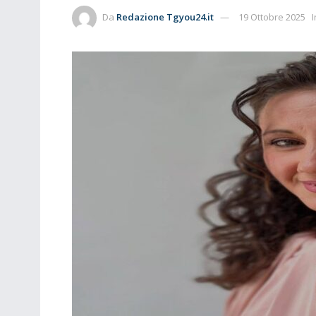
Da
Redazione Tgyou24.it
19 Ottobre 2025
I