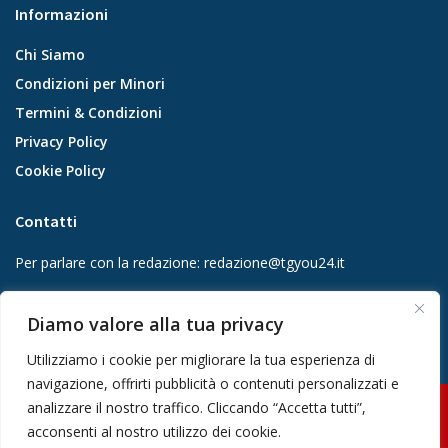
Informazioni
Chi Siamo
Condizioni per Minori
Termini & Condizioni
Privacy Policy
Cookie Policy
Contatti
Per parlare con la redazione:
redazione@tgyou24.it
Per la tua pubblicità:
info@gmgmediacompany.it
Diamo valore alla tua privacy
Utilizziamo i cookie per migliorare la tua esperienza di
navigazione, offrirti pubblicità o contenuti personalizzati e
analizzare il nostro traffico. Cliccando “Accetta tutti”,
© 2026 GMG Media Company Di Mossutti Gianluca | Sede legale: Corso
acconsenti al nostro utilizzo dei cookie.
Umberto Maddalena 25 - Cap 83030 - Venticano (AV) | P.IVA: