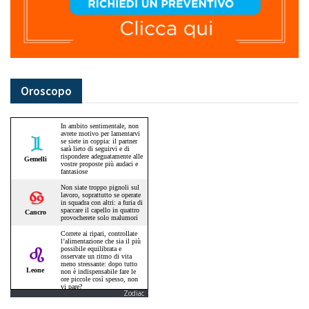
Oroscopo
Zodiac