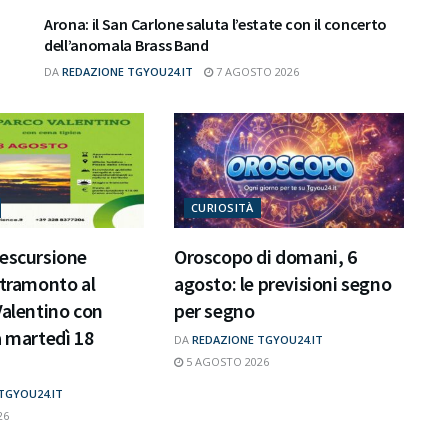
Arona: il San Carlone saluta l’estate con il concerto
dell’anomala Brass Band
DA
REDAZIONE TGYOU24.IT
7 AGOSTO 2026
CURIOSITÀ
 escursione
Oroscopo di domani, 6
 tramonto al
agosto: le previsioni segno
Valentino con
per segno
a martedì 18
DA
REDAZIONE TGYOU24.IT
5 AGOSTO 2026
TGYOU24.IT
26