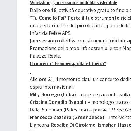
Workshop, jam session e mobilità sostenibile
Dalle
ore 18
, attività educative gratuite fino 
“Tu Come lo Fai? Porta il tuo strumento ricicl
una performance dei piccoli partecipanti delle
Infanzia Felice APS.
Jam session collettiva con strumenti riciclati, ap
Promozione della mobilità sostenibile con Napo
Palazzo Reale.
Il concerto “Femmena, Vita e Libertà
”
Alle
ore 21
, il momento clou: un concerto dedica
ospiti internazionali:
Milly Borrego (Cuba)
– danza e racconto sulla
Cristina Donadio (Napoli)
– monologo tratto 
Dalal Suleiman (Palestina)
– poesia
“Three Ge
Francesca Zazzera (Greenpeace)
– intervento
E ancora:
Rosalba Di Girolamo, Ismahan Hasse