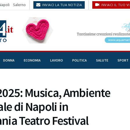
Napoli
Salerno
INVIACI LA TUA NOTIZIA
INVIACI IL TUO V
DONNA
ECONOMIA
LAVORO
POLITICA
SALUTE
SPORT
2025: Musica, Ambiente
ale di Napoli in
ia Teatro Festival