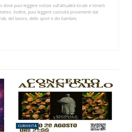
 dove puoi leggere notizie sull'attualità locale e tenerti
meteo. Inoltre, puoi leggere curiosità provenienti dal
li, del lavoro, dello sport e dei bambini.
CURIOSITÀ