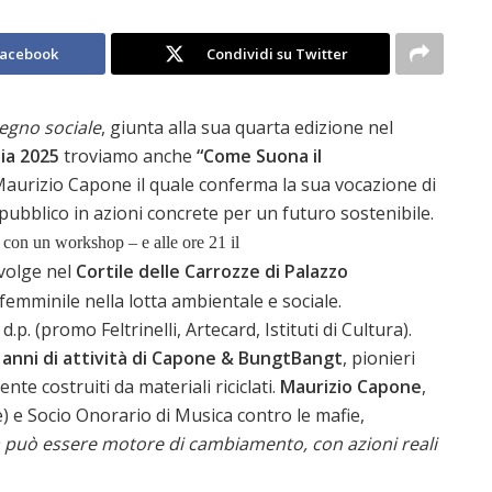
Facebook
Condividi su Twitter
egno sociale
, giunta alla sua quarta edizione nel
lia 2025
troviamo anche
“Come Suona il
Maurizio Capone il quale conferma la sua vocazione di
pubblico in azioni concrete per un futuro sostenibile.
con un workshop – e alle ore 21 il
svolge nel
Cortile delle Carrozze di Palazzo
femminile nella lotta ambientale e sociale.
.p. (promo Feltrinelli, Artecard, Istituti di Cultura).
 anni di attività di Capone & BungtBangt
, pionieri
nte costruiti da materiali riciclati.
Maurizio Capone
,
 e Socio Onorario di Musica contro le mafie,
a può essere motore di cambiamento, con azioni reali