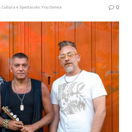
0
n
Cultura e Spettacolo
,
You Donna