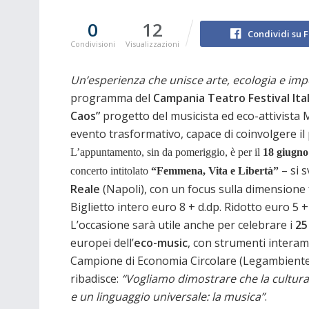
0
12
Condividi su 
Condivisioni
Visualizzazioni
Un’esperienza che unisce arte, ecologia e imp
programma del
Campania Teatro Festival Ita
Caos
”
progetto del musicista ed eco-attivista 
evento trasformativo, capace di coinvolgere il 
L’appuntamento, sin da pomeriggio, è per il
18 giugno
– si 
concerto intitolato
“Femmena, Vita e Libertà”
Reale
(Napoli), con un focus sulla dimensione 
Biglietto intero euro 8 + d.dp. Ridotto euro 5 + d
L’occasione sarà utile anche per celebrare i
25
europei dell’
eco-music
, con strumenti interame
Campione di Economia Circolare (Legambiente)
ribadisce:
“Vogliamo dimostrare che la cultur
e un linguaggio universale: la musica”
.