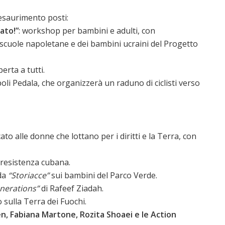
a esaurimento posti:
ato!”
: workshop per bambini e adulti, con
 scuole napoletane e dei bambini ucraini del Progetto
erta a tutti.
li Pedala, che organizzerà un raduno di ciclisti verso
to alle donne che lottano per i diritti e la Terra, con
 resistenza cubana.
da
“Storiacce”
sui bambini del Parco Verde.
nerations”
di Rafeef Ziadah.
 sulla Terra dei Fuochi.
n, Fabiana Martone, Rozita Shoaei e le Action