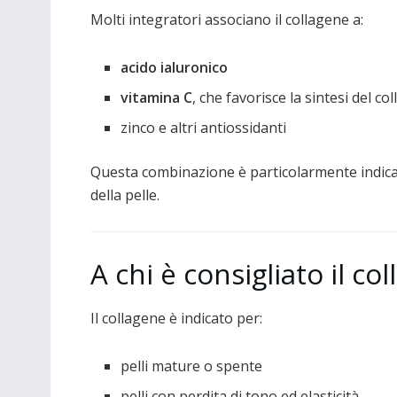
Molti integratori associano il collagene a:
acido ialuronico
vitamina C
, che favorisce la sintesi del co
zinco e altri antiossidanti
Questa combinazione è particolarmente indicat
della pelle.
A chi è consigliato il co
Il collagene è indicato per:
pelli mature o spente
pelli con perdita di tono ed elasticità