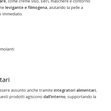
are
, come creme viso, sieri, maschere e contorno
one
levigante e filmogena
, aiutando la pelle a
to immediato.
timolanti
tari
 essere assunto anche tramite
integratori alimentari
,
Questi prodotti agiscono
dall’interno
, supportando la