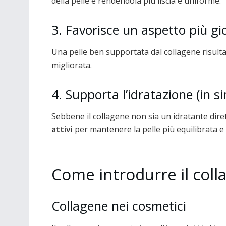
della pelle e rendendola più liscia e uniforme.
3. Favorisce un aspetto più g
Una pelle ben supportata dal collagene risult
migliorata.
4. Supporta l’idratazione (in sin
Sebbene il collagene non sia un idratante diret
attivi
per mantenere la pelle più equilibrata e
Come introdurre il coll
Collagene nei cosmetici