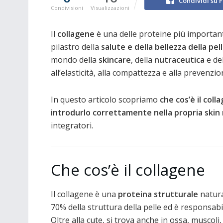
Condividi su 
Condivisioni
Visualizzazioni
Il
collagene
è una delle proteine più importan
pilastro della
salute e della bellezza della pel
mondo della
skincare
, della
nutraceutica
e del
all’elasticità, alla compattezza e alla prevenz
In questo articolo scopriamo
che cos’è il coll
introdurlo correttamente nella propria skin
integratori.
Che cos’è il collagene
Il collagene è una
proteina strutturale
natura
70% della struttura della pelle ed è responsabi
Oltre alla cute, si trova anche in ossa, muscoli, 