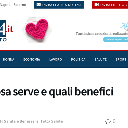
Napoli
Salerno
INVIACI LA TUA NOTIZIA
INVIACI IL TUO 
DONNA
ECONOMIA
LAVORO
POLITICA
SALUTE
SPORT
osa serve e quali benefici
0
In
Salute e Benessere
,
Tutta Salute