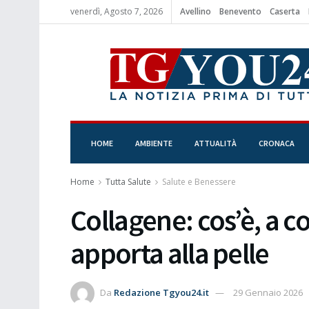
venerdì, Agosto 7, 2026
Avellino
Benevento
Caserta
HOME
AMBIENTE
ATTUALITÀ
CRONACA
Home
Tutta Salute
Salute e Benessere
Collagene: cos’è, a c
apporta alla pelle
Da
Redazione Tgyou24.it
29 Gennaio 2026