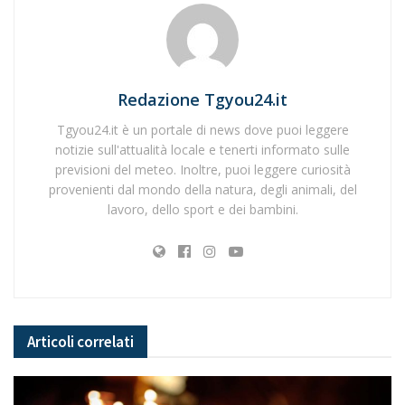
Redazione Tgyou24.it
Tgyou24.it è un portale di news dove puoi leggere
notizie sull'attualità locale e tenerti informato sulle
previsioni del meteo. Inoltre, puoi leggere curiosità
provenienti dal mondo della natura, degli animali, del
lavoro, dello sport e dei bambini.
Articoli
correlati