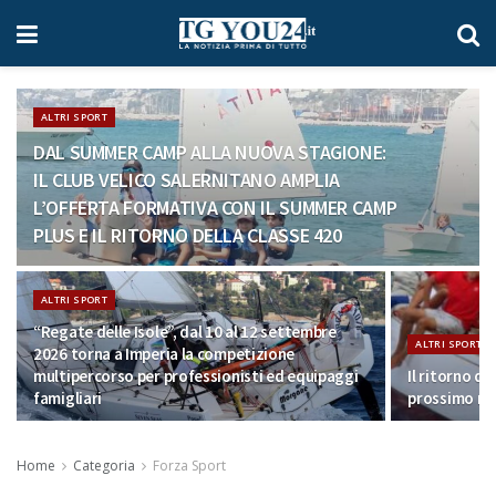
ALTRI SPORT
DAL SUMMER CAMP ALLA NUOVA STAGIONE:
IL CLUB VELICO SALERNITANO AMPLIA
L’OFFERTA FORMATIVA CON IL SUMMER CAMP
PLUS E IL RITORNO DELLA CLASSE 420
ALTRI SPORT
“Regate delle Isole”, dal 10 al 12 settembre
ALTRI SPORT
2026 torna a Imperia la competizione
multipercorso per professionisti ed equipaggi
Il ritorno di
famigliari
prossimo rad
Home
Categoria
Forza Sport