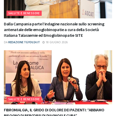
SALUTE E BENESSERE
Dalla Campania parte l’indagine nazionale sullo screening
antenatale delle emoglobinopatie a cura della Società
Italiana Talassemie ed Emoglobinopatie SITE
DA
REDAZIONE TGYOU24.IT
18 GIUGNO 2026
SALUTE E BENESSERE
FIBROMIALGIA, IL GRIDO DI DOLORE DEI PAZIENTI: “ABBIAMO
BISOGNO DI PERCORSI DI DIAGNOSI E CURA”