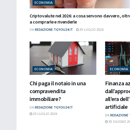
ECONOMIA
Criptovalute nel 2026: a cosa servono davvero, oltr
a comprarle e rivenderle
DA
REDAZIONE TGYOU24.IT
29 LUGLIO 2026
ECONOMIA
ECONOMIA
Chi paga il notaio in una
Finanza az
compravendita
dall’appro
immobiliare?
all’era del
artificiale
DA
REDAZIONE TGYOU24.IT
23 LUGLIO 2026
DA
REDAZIONE 
30 GIUGNO 2