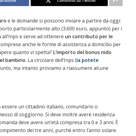
Facebook
Condividi su Twitter
uro
e le domande si possono inviare a partire da oggi:
porto particolarmente alto (3.600 euro, appunto) per i
all’Inps e serve ad ottenere
un contributo per le
comprese anche le forme di assistenza a domicilio per
apere quanto vi spetta?
L’importo del bonus nido
 del bambino
. La circolare dell’Inps (
la potete
punto, ma intanto proviamo a riassumere alcune
 essere un cittadino italiano, comunitario o
esso di soggiorno. Si deve inoltre avere residenza
a domanda deve avere un’età compresa tra 0 e 3 anni. È
ompimento dei tre anni, purché entro l’anno solare.