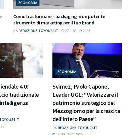
ECONOMIA
e
Come trasformare il packaging in un potente
strumento di marketing per il tuo brand
DA
REDAZIONE TGYOU24.IT
27 LUGLIO 2026
ECONOMIA
iendale 4.0:
Svimez, Paolo Capone,
ccio tradizionale
Leader UGL: “Valorizzare il
l’intelligenza
patrimonio strategico del
Mezzogiorno per la crescita
dell’intero Paese”
TGYOU24.IT
026
DA
REDAZIONE TGYOU24.IT
18 GIUGNO 2026