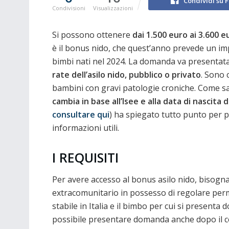
Condividi su 
Condivisioni
Visualizzazioni
Si possono ottenere
dai 1.500 euro ai 3.600 e
è il bonus nido, che quest’anno prevede un im
bimbi nati nel 2024. La domanda va presentata 
rate dell’asilo nido, pubblico o privato
. Sono 
bambini con gravi patologie croniche. Come s
cambia in base all’Isee e alla data di nascita
consultare qui
) ha spiegato tutto punto per 
informazioni utili.
I REQUISITI
Per avere accesso al bonus asilo nido, bisogna
extracomunitario in possesso di regolare perm
stabile in Italia e il bimbo per cui si present
possibile presentare domanda anche dopo il c