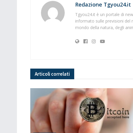
Redazione Tgyou24.it
Tgyou24.it è un portale di news
informato sulle previsioni del 
mondo della natura, degli anima
Articoli
correlati