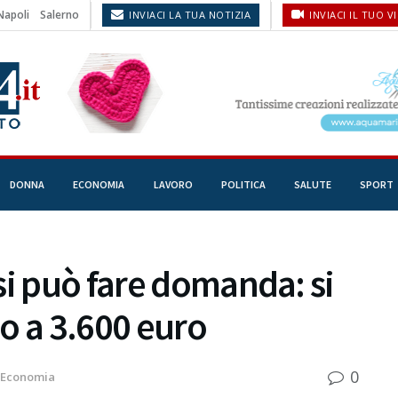
Napoli
Salerno
INVIACI LA TUA NOTIZIA
INVIACI IL TUO V
DONNA
ECONOMIA
LAVORO
POLITICA
SALUTE
SPORT
si può fare domanda: si
o a 3.600 euro
0
Economia