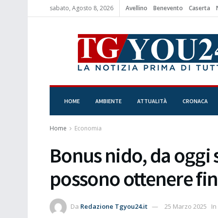
sabato, Agosto 8, 2026
Avellino
Benevento
Caserta
HOME
AMBIENTE
ATTUALITÀ
CRONACA
Home
Economia
Bonus nido, da oggi 
possono ottenere fin
Da
Redazione Tgyou24.it
25 Marzo 2025
In