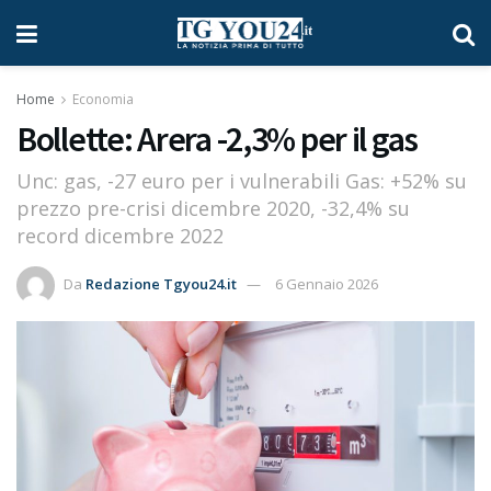
Home
Economia
Bollette: Arera -2,3% per il gas
Unc: gas, -27 euro per i vulnerabili Gas: +52% su
prezzo pre-crisi dicembre 2020, -32,4% su
record dicembre 2022
Da
Redazione Tgyou24.it
6 Gennaio 2026