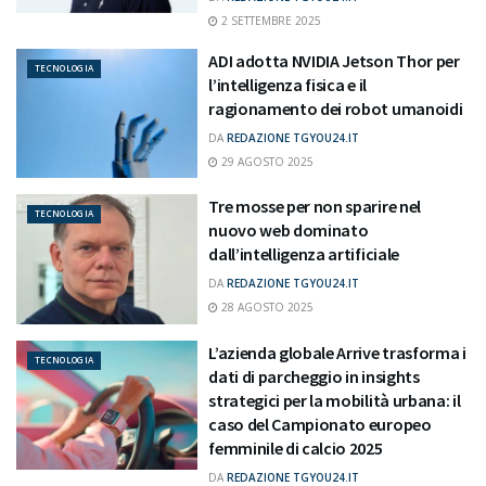
2 SETTEMBRE 2025
ADI adotta NVIDIA Jetson Thor per
TECNOLOGIA
l’intelligenza fisica e il
ragionamento dei robot umanoidi
DA
REDAZIONE TGYOU24.IT
29 AGOSTO 2025
Tre mosse per non sparire nel
TECNOLOGIA
nuovo web dominato
dall’intelligenza artificiale
DA
REDAZIONE TGYOU24.IT
28 AGOSTO 2025
L’azienda globale Arrive trasforma i
TECNOLOGIA
dati di parcheggio in insights
strategici per la mobilità urbana: il
caso del Campionato europeo
femminile di calcio 2025
DA
REDAZIONE TGYOU24.IT