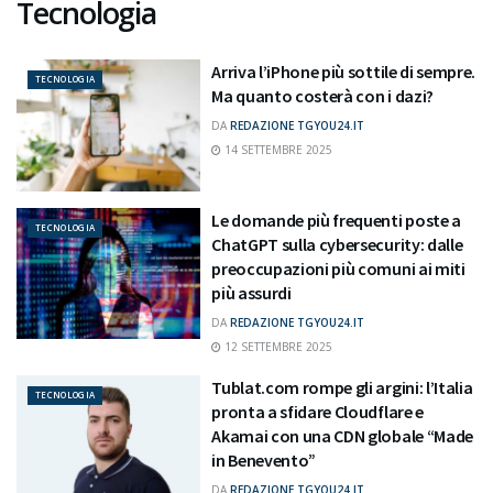
Tecnologia
Arriva l’iPhone più sottile di sempre.
TECNOLOGIA
Ma quanto costerà con i dazi?
DA
REDAZIONE TGYOU24.IT
14 SETTEMBRE 2025
Le domande più frequenti poste a
TECNOLOGIA
ChatGPT sulla cybersecurity: dalle
preoccupazioni più comuni ai miti
più assurdi
DA
REDAZIONE TGYOU24.IT
12 SETTEMBRE 2025
Tublat.com rompe gli argini: l’Italia
TECNOLOGIA
pronta a sfidare Cloudflare e
Akamai con una CDN globale “Made
in Benevento”
DA
REDAZIONE TGYOU24.IT